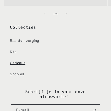
van
1
/
4
Collecties
Baardverzorging
Kits
Cadeaus
Shop all
Schrijf je in voor onze
nieuwsbrief.
E‑mail