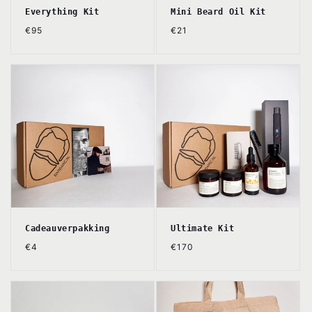
Everything Kit
Mini Beard Oil Kit
Normale
Normale
€95
€21
prijs
prijs
Cadeauverpakking
Ultimate Kit
Normale
Normale
€4
€170
prijs
prijs