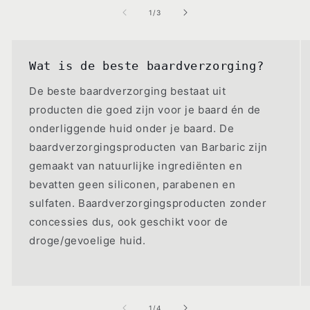
van
1
/
3
Wat is de beste baardverzorging?
De beste baardverzorging bestaat uit
producten die goed zijn voor je baard én de
onderliggende huid onder je baard. De
baardverzorgingsproducten van Barbaric zijn
gemaakt van natuurlijke ingrediënten en
bevatten geen siliconen, parabenen en
sulfaten. Baardverzorgingsproducten zonder
concessies dus, ook geschikt voor de
droge/gevoelige huid.
van
1
/
4