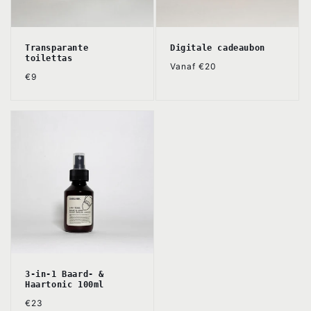
Transparante
Digitale cadeaubon
toilettas
Normale
Vanaf €20
Normale
€9
prijs
prijs
3-in-1 Baard- &
Haartonic 100ml
Normale
€23