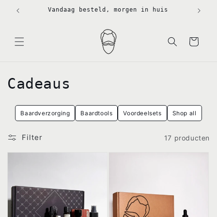
Meteen
naar de
Vandaag besteld, morgen in huis
content
Winkelwagen
C
Cadeaus
o
Baardverzorging
Baardtools
Voordeelsets
Shop all
l
l
Filter
17 producten
e
c
t
i