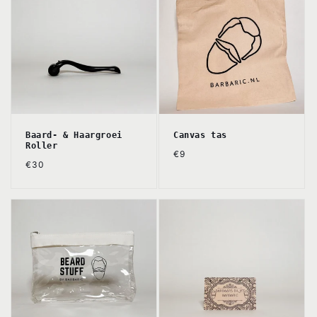
Baard- & Haargroei
Canvas tas
Roller
Normale
€9
Normale
€30
prijs
prijs