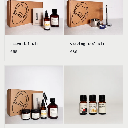
Essential Kit
Shaving Tool Kit
Normale
Normale
€55
€39
prijs
prijs