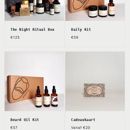
e
:
The Night Ritual Box
Daily Kit
Normale
Normale
€125
€59
prijs
prijs
Beard Oil Kit
Cadeaukaart
Normale
Normale
€57
Vanaf €20