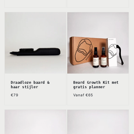
prijs
prijs
Draadloze baard &
Beard Growth Kit met
haar stijler
gratis planner
Normale
Normale
€79
Vanaf €65
prijs
prijs