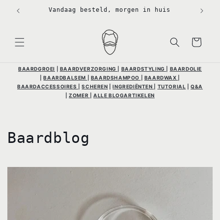
Meteen
naar de
Vandaag besteld, morgen in huis
content
Winkelwagen
BAARDGROEI
|
BAARDVERZORGING
|
BAARDSTYLING
|
BAARDOLIE
|
BAARDBALSEM
|
BAARDSHAMPOO
|
BAARDWAX
|
BAARDACCESSOIRES
|
SCHEREN
|
INGREDIËNTEN
|
TUTORIAL
|
Q&A
|
ZOMER
|
ALLE BLOGARTIKELEN
Baardblog