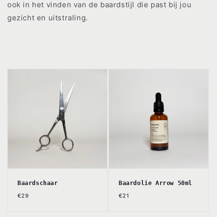
ook in het vinden van de baardstijl die past bij jou
gezicht en uitstraling.
Baardschaar
Baardolie Arrow 50ml
Normale
Normale
€29
€21
prijs
prijs