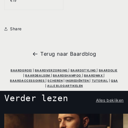
€19
prijs
Share
Terug naar Baardblog
BAARDGROEI
|
BAARDVERZORGING
|
BAARDSTYLING
|
BAARDOLIE
|
BAARDBALSEM
|
BAARDSHAMPOO
|
BAARDWAX
|
BAARDACCESSOIRES
|
SCHEREN
|
INGREDIËNTEN
|
TUTORIAL
|
Q&A
|
ALLE BLOGARTIKELEN
Verder lezen
Alles bekijken