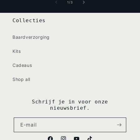
van
1
/
3
Collecties
Baardverzorging
Kits
Cadeaus
Shop all
Schrijf je in voor onze
nieuwsbrief.
E‑mail