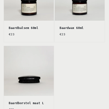
Baardbalsem 60ml
Baardwax 60ml
Normale
Normale
€23
€23
prijs
prijs
Baardborstel maat L
Normale