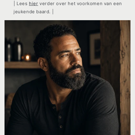
| Lees
hier
verder over het voorkomen van een
jeukende baard. |