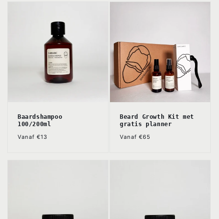
Baardshampoo
Beard Growth Kit met
100/200ml
gratis planner
Normale
Normale
Vanaf €13
Vanaf €65
prijs
prijs